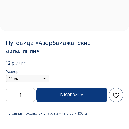
Пуговица «Азербайджанские
авиалинии»
12
р.
/
1 pc
Размер
Контакты
В КОРЗИНУ
АДРЕС:
РЕЖИМ РАБОТЫ:
Пуговицы продаются упаковками по 50 и 100 шт.
Москва, ул. Гжельский пер.,
Будние дни с 9:00 до 17:00
15