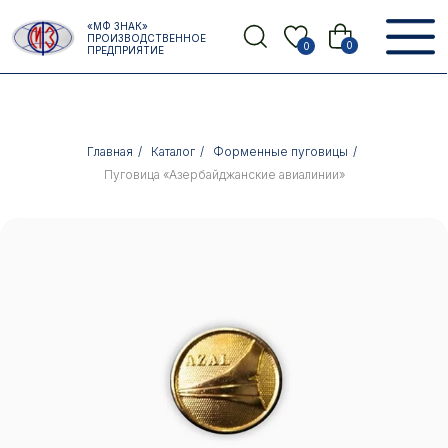
Error get alias
«МФ ЗНАК»
Назад
ПРОИЗВОДСТВЕННОЕ
0
0
ПРЕДПРИЯТИЕ
Главная
/
Каталог
/
Форменные пуговицы
/
Пуговица «Азербайджанские авиалинии»