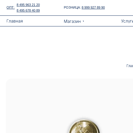
Error get alias
8 495 963 21 20
ОПТ:
РОЗНИЦА:
8 999 927 89 90
8 495 678 40 89
Назад
Главная
Услуги
Магазин
Гла