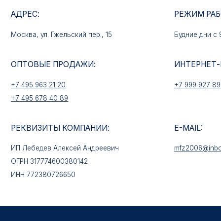
ОПТОВЫЕ ПРОДАЖИ:
ИНТЕРНЕТ-МАГАЗ
+7 495 963 21 20
+7 999 927 89 90
+7 495 678 40 89
РЕКВИЗИТЫ КОМПАНИИ:
E-MAIL:
ИП Лебедев Алексей Андреевич
mfz2006@inbox.ru
ОГРН 317774600380142
ИНН 772380726650
КАТАЛОГ ТОВАРОВ
Медали
Нагрудные знаки
Звёзды
Петличные эмблемы
Значки