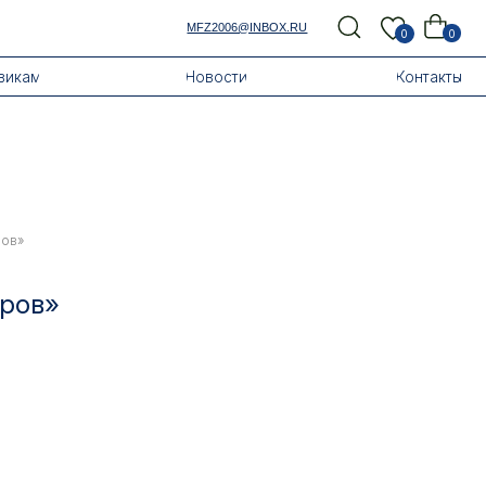
MFZ2006@INBOX.RU
0
0
Новости
Контакты
ров»
еров»