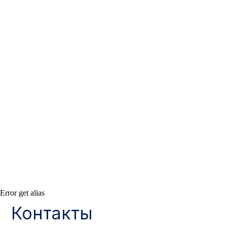
Контакты
Error get alias
АДРЕС:
РЕЖИМ РАБОТЫ:
Москва, ул. Гжельский пер., 15
Будние дни с 9:00 до 