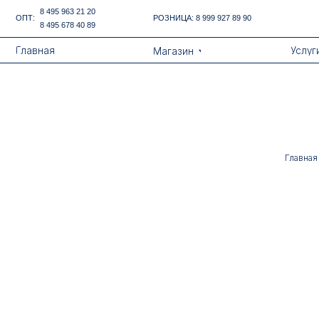
Error get alias
8 495 963 21 20
ОПТ:
РОЗНИЦА:
8 999 927 89 90
8 495 678 40 89
Назад
Главная
Услуги
Магазин
Главная