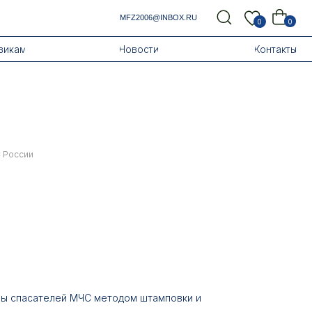
MFZ2006@INBOX.RU
0
0
Новости
Контакты
 России
ны спасателей МЧС методом штамповки и