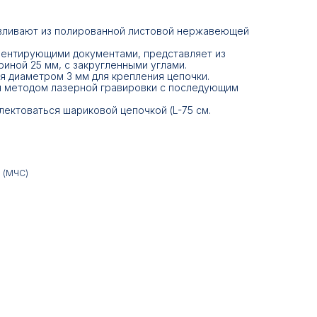
вливают из полированной листовой нержавеющей
ментирующими документами, представляет из
риной 25 мм, с закругленными углами.
я диаметром 3 мм для крепления цепочки.
я методом лазерной гравировки с последующим
ектоваться шариковой цепочкой (L-75 см.
 (МЧС)