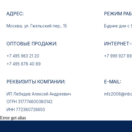
ОПТОВЫЕ ПРОДАЖИ:
ИНТЕРНЕТ-МАГАЗ
+7 495 963 21 20
+7 999 927 89 90
+7 495 678 40 89
РЕКВИЗИТЫ КОМПАНИИ:
E-MAIL:
ИП Лебедев Алексей Андреевич
mfz2006@inbox.ru
ОГРН 317774600380142
ИНН 772380726650
КАТАЛОГ ТОВАРОВ
Медали
Error get alias
Нагрудные знаки
Звёзды
Петличные эмблемы
Значки