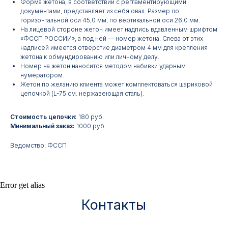
Форма жетона, в соответствии с регламентирующими
документами, представляет из себя овал. Размер по
горизонтальной оси 45,0 мм, по вертикальной оси 26,0 мм.
На лицевой стороне жетон имеет надпись вдавленным шрифтом
«ФССП РОССИИ», а под ней — номер жетона. Слева от этих
надписей имеется отверстие диаметром 4 мм для крепления
жетона к обмундированию или личному делу.
Номер на жетон наносится методом набивки ударным
Контакты
нумератором.
Жетон по желанию клиента может комплектоваться шариковой
цепочкой (L-75 см. нержавеющая сталь).
АДРЕС:
РЕЖИМ РАБОТЫ:
Москва, ул. Гжельский пер.,
Будние дни с 9:00 до 17:00
Стоимость цепочки:
180 руб.
15
Минимальный заказ:
1000 руб.
ОПТОВЫЕ ПРОДАЖИ:
ИНТЕРНЕТ-МАГАЗИН:
Ведомство: ФССП
+7 495 963 21 20
+7 999 927 89 90
+7 495 678 40 89
Error get alias
РЕКВИЗИТЫ КОМПАНИИ:
ИП Лебедев Алексей Андреевич
ОГРН 317774600380142
ИНН 772380726650