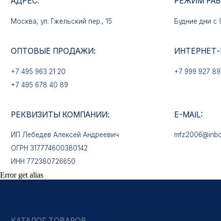
+7 495 963 21 20
+7 999 927 89 90
+7 495 678 40 89
РЕКВИЗИТЫ КОМПАНИИ:
E-MAIL:
ИП Лебедев Алексей Андреевич
mfz2006@inbox.ru
ОГРН 317774600380142
ИНН 772380726650
КАТАЛОГ ТОВАРОВ
Медали
Error get alias
Нагрудные знаки
Звёзды
Петличные эмблемы
Значки
Форменные пуговицы
Жетоны с номерами
Кокарды
Фурнитура