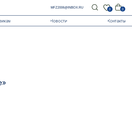
MFZ2006@INBOX.RU
0
0
Новости
Контакты
е»