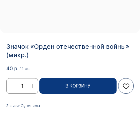
Значок «Орден отечественной войны»
(микр.)
40
р.
/
1 pc
В КОРЗИНУ
Контакты
Значки: Сувениры
АДРЕС:
РЕЖИМ РАБОТЫ:
Москва, ул. Гжельский пер.,
Будние дни с 9:00 до 17:00
15
ОПТОВЫЕ ПРОДАЖИ:
ИНТЕРНЕТ-МАГАЗИН: