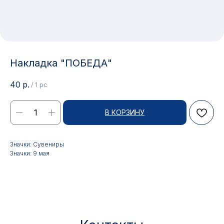
Накладка "ПОБЕДА"
40
р.
/
1 pc
В КОРЗИНУ
Контакты
Значки: Сувениры
Значки: 9 мая
АДРЕС:
РЕЖИМ РАБОТЫ:
Москва, ул. Гжельский пер.,
Будние дни с 9:00 до 17:00
15
ОПТОВЫЕ ПРОДАЖИ:
ИНТЕРНЕТ-МАГАЗИН:
+7 495 963 21 20
+7 999 927 89 90