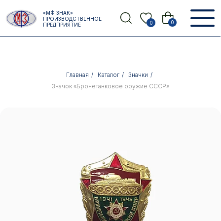
Error get alias
«МФ ЗНАК»
Назад
ПРОИЗВОДСТВЕННОЕ
0
0
ПРЕДПРИЯТИЕ
Главная
/
Каталог
/
Значки
/
Значок «Бронетанковое оружие СССР»