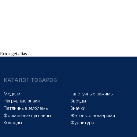
НАШИ УСЛУГИ
Медали на заказ
Удостоверения на заказ
Знаки на заказ
Упаковка на заказ
Колодки на заказ
Лазерная гравировка
ПОКУПАТЕЛЯМ
Оплата и доставка
Новости
Error get alias
Оптовикам
Договор оферты
© 2025 «МФ ЗНАК»
Политика конфиденциальности
Разработка сайта
Наверх