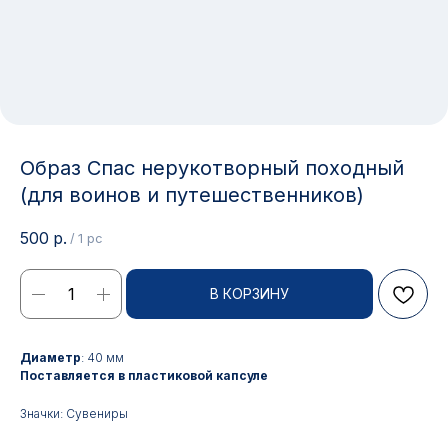
Образ Спас нерукотворный походный
(для воинов и путешественников)
500
р.
/
1 pc
В КОРЗИНУ
Контакты
Диаметр
: 40 мм
Поставляется в пластиковой капсуле
АДРЕС:
РЕЖИМ РАБОТЫ:
Значки: Сувениры
Москва, ул. Гжельский пер.,
Будние дни с 9:00 до 17:00
15