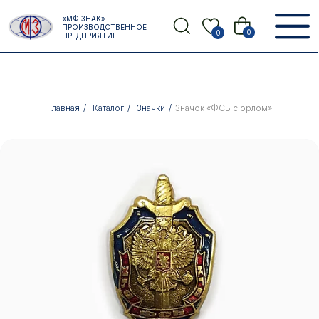
Error get alias
«МФ ЗНАК»
Назад
ПРОИЗВОДСТВЕННОЕ
0
0
ПРЕДПРИЯТИЕ
Главная
/
Каталог
/
Значки
/
Значок «ФСБ с орлом»