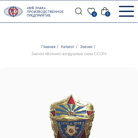
Error get alias
«МФ ЗНАК»
Назад
ПРОИЗВОДСТВЕННОЕ
0
0
ПРЕДПРИЯТИЕ
Главная
/
Каталог
/
Значки
/
Значок «Военно-воздушные силы СССР»