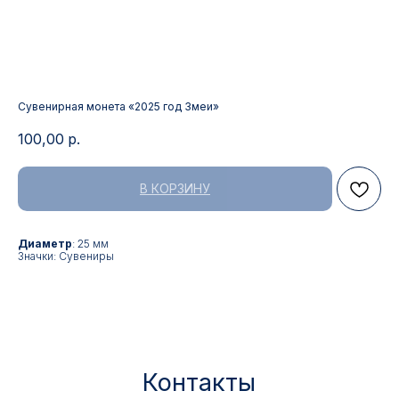
Сувенирная монета «2025 год Змеи»
100,00
р.
В КОРЗИНУ
Контакты
Диаметр
: 25 мм
Значки: Сувениры
АДРЕС:
РЕЖИМ РАБОТЫ:
Москва, ул. Гжельский пер.,
Будние дни с 9:00 до 17:00
15
ОПТОВЫЕ ПРОДАЖИ:
ИНТЕРНЕТ-МАГАЗИН:
+7 495 963 21 20
+7 999 927 89 90
+7 495 678 40 89