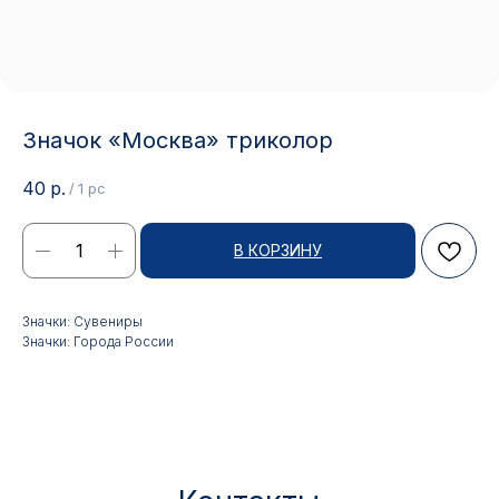
Значок «Москва» триколор
40
р.
/
1 pc
В КОРЗИНУ
Контакты
Значки: Сувениры
Значки: Города России
АДРЕС:
РЕЖИМ РАБОТЫ:
Москва, ул. Гжельский пер.,
Будние дни с 9:00 до 17:00
15
ОПТОВЫЕ ПРОДАЖИ:
ИНТЕРНЕТ-МАГАЗИН:
+7 495 963 21 20
+7 999 927 89 90