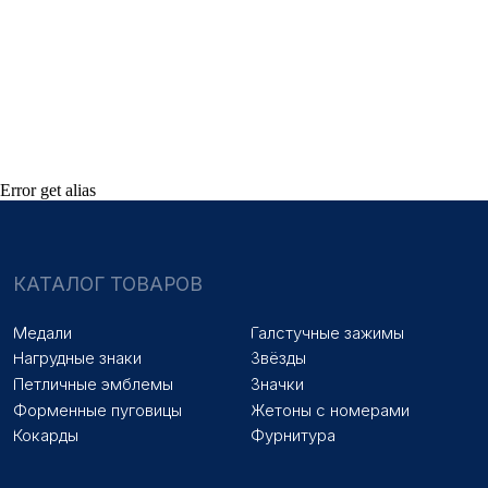
НАШИ УСЛУГИ
Медали на заказ
Удостоверения на заказ
Знаки на заказ
Упаковка на заказ
Колодки на заказ
Лазерная гравировка
ПОКУПАТЕЛЯМ
Оплата и доставка
Новости
Error get alias
Оптовикам
Договор оферты
© 2025 «МФ ЗНАК»
Политика конфиденциальности
Разработка сайта
Наверх