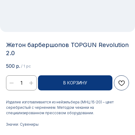
Жетон барбершопов TOPGUN Revolution
2.0
500
р.
/
1 pc
В КОРЗИНУ
Контакты
Изделие изготавливается из нейзильбера (МНЦ 15-20) – цвет
серебристый с чернением. Методом чеканки на
специализированном прессовом оборудовании.
АДРЕС:
РЕЖИМ РАБОТЫ:
Значки: Сувениры
Москва, ул. Гжельский пер.,
Будние дни с 9:00 до 17:00
15