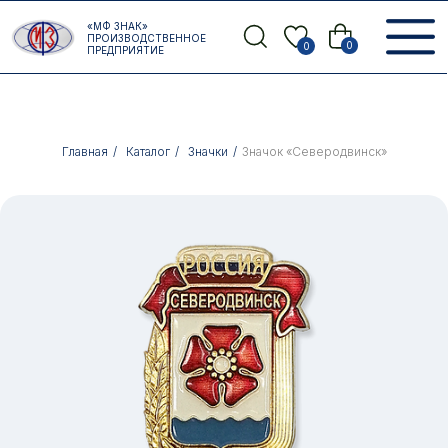
Error get alias
«МФ ЗНАК»
Назад
ПРОИЗВОДСТВЕННОЕ
0
0
ПРЕДПРИЯТИЕ
Главная
/
Каталог
/
Значки
/
Значок «Северодвинск»