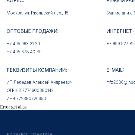
+7 495 963 21 20
+7 999 927 89 90
+7 495 678 40 89
РЕКВИЗИТЫ КОМПАНИИ:
E-MAIL:
ИП Лебедев Алексей Андреевич
mfz2006@inbox.ru
ОГРН 317774600380142
ИНН 772380726650
КАТАЛОГ ТОВАРОВ
Медали
Error get alias
Нагрудные знаки
Звёзды
Петличные эмблемы
Значки
Форменные пуговицы
Жетоны с номерами
Кокарды
Фурнитура