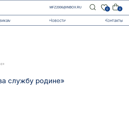
MFZ2006@INBOX.RU
0
0
Новости
Контакты
не»
за службу родине»