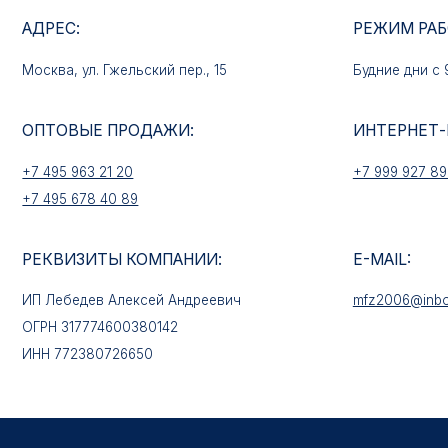
ОПТОВЫЕ ПРОДАЖИ:
ИНТЕРНЕТ-МАГАЗ
+7 495 963 21 20
+7 999 927 89 90
+7 495 678 40 89
РЕКВИЗИТЫ КОМПАНИИ:
E-MAIL:
ИП Лебедев Алексей Андреевич
mfz2006@inbox.ru
ОГРН 317774600380142
ИНН 772380726650
КАТАЛОГ ТОВАРОВ
Медали
Нагрудные знаки
Звёзды
Петличные эмблемы
Значки