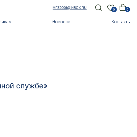
MFZ2006@INBOX.RU
0
0
Новости
Контакты
нной службе»