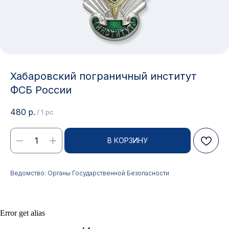
Хабаровский пограничный институт
ФСБ России
480
р.
/
1 pc
Контакты
В КОРЗИНУ
АДРЕС:
РЕЖИМ РАБОТЫ:
Ведомство: Органы Государственной Безопасности
Москва, ул. Гжельский пер.,
Будние дни с 9:00 до 17:00
15
ОПТОВЫЕ ПРОДАЖИ:
ИНТЕРНЕТ-МАГАЗИН:
Error get alias
+7 495 963 21 20
+7 999 927 89 90