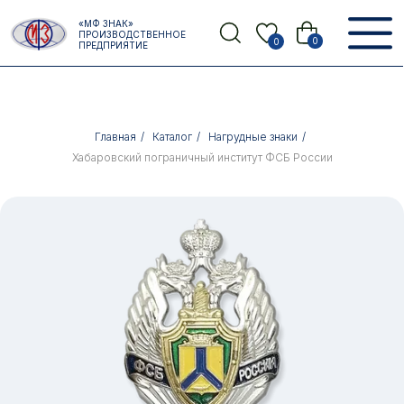
Error get alias
«МФ ЗНАК»
Назад
ПРОИЗВОДСТВЕННОЕ
0
0
ПРЕДПРИЯТИЕ
Главная
/
Каталог
/
Нагрудные знаки
/
Хабаровский пограничный институт ФСБ России