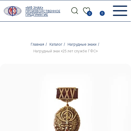
Error get alias
«МФ ЗНАК»
Назад
ПРОИЗВОДСТВЕННОЕ
0
0
ПРЕДПРИЯТИЕ
Главная
/
Каталог
/
Нагрудные знаки
/
Нагрудный знак «25 лет службе ГФС»