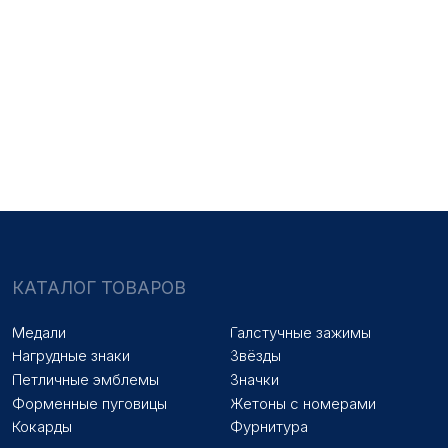
НАШИ УСЛУГИ
Медали на заказ
Удостоверения на заказ
Знаки на заказ
Упаковка на заказ
Колодки на заказ
Лазерная гравировка
ПОКУПАТЕЛЯМ
Оплата и доставка
Новости
Оптовикам
Договор оферты
© 2025 «МФ ЗНАК»
Политика конфиденциальности
Разработка сайта
Наверх