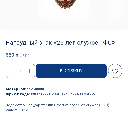
Нагрудный знак «25 лет службе ГФС»
660
р.
/
1 pc
В КОРЗИНУ
Материал:
алюминий
Шрифт кода:
вдавленный с заливкой синей эмалью
Контакты
Ведомство: Государственная фельдъегерская служба (ГФС)
Weight: 100 g
АДРЕС:
РЕЖИМ РАБОТЫ:
Москва, ул. Гжельский пер.,
Будние дни с 9:00 до 17:00
15