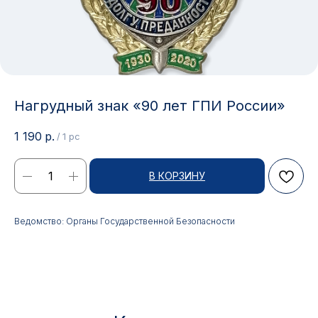
Нагрудный знак «90 лет ГПИ России»
1 190
р.
/
1 pc
В КОРЗИНУ
Контакты
Ведомство: Органы Государственной Безопасности
АДРЕС:
РЕЖИМ РАБОТЫ:
Москва, ул. Гжельский пер.,
Будние дни с 9:00 до 17:00
15
ОПТОВЫЕ ПРОДАЖИ:
ИНТЕРНЕТ-МАГАЗИН:
+7 495 963 21 20
+7 999 927 89 90