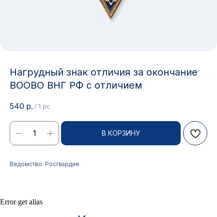
Нагрудный знак отличия за окончание
ВООВО ВНГ РФ с отличием
540
р.
/
1 pc
Контакты
В КОРЗИНУ
АДРЕС:
РЕЖИМ РАБОТЫ:
Ведомство: Росгвардия
Москва, ул. Гжельский пер.,
Будние дни с 9:00 до 17:00
15
ОПТОВЫЕ ПРОДАЖИ:
ИНТЕРНЕТ-МАГАЗИН:
Error get alias
+7 495 963 21 20
+7 999 927 89 90