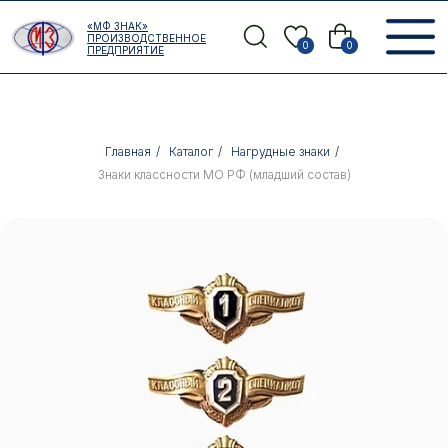
Error get alias
«МФ ЗНАК»
Назад
ПРОИЗВОДСТВЕННОЕ
0
0
ПРЕДПРИЯТИЕ
Главная
/
Каталог
/
Нагрудные знаки
/
Знаки классности МО РФ (младший состав)