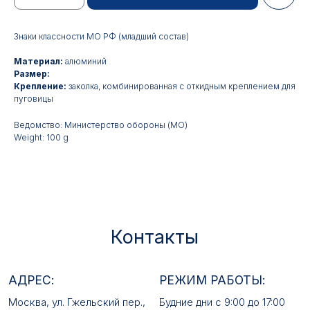
Знаки классности МО РФ (младший состав)
Материал:
алюминий
Контакты
Размер:
Крепление:
заколка, комбинированная с откидным креплением для
пуговицы
АДРЕС:
РЕЖИМ РАБОТЫ:
Москва, ул. Гжельский пер.,
Будние дни с 9:00 до 17:00
Ведомство: Министерство обороны (МО)
15
Weight: 100 g
ОПТОВЫЕ ПРОДАЖИ:
ИНТЕРНЕТ-МАГАЗИН:
+7 495 963 21 20
+7 999 927 89 90
+7 495 678 40 89
РЕКВИЗИТЫ КОМПАНИИ:
ИП Лебедев Алексей Андреевич
ОГРН 317774600380142
ИНН 772380726650
E-MAIL: