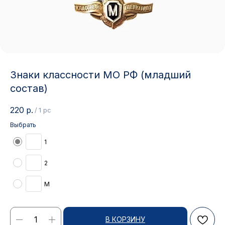
Знаки классности МО РФ (младший
состав)
220
р.
/
1 pc
Выбрать
1
2
М
В КОРЗИНУ