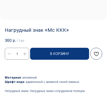
Нагрудный знак «Мс ККК»
360
р.
/
1 pc
В КОРЗИНУ
Контакты
Материал:
алюминий
Шрифт кода:
вдавленный с заливкой синей эмалью
АДРЕС:
РЕЖИМ РАБОТЫ:
Нагрудные знаки: Нагрудные знаки сотрудников полиции
Москва, ул. Гжельский пер.,
Будние дни с 9:00 до 17:00
15
ОПТОВЫЕ ПРОДАЖИ:
ИНТЕРНЕТ-МАГАЗИН: