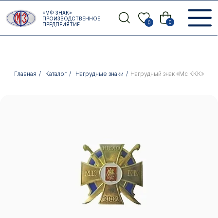
Error get alias
«МФ ЗНАК»
Назад
ПРОИЗВОДСТВЕННОЕ
0
0
ПРЕДПРИЯТИЕ
Главная
/
Каталог
/
Нагрудные знаки
/
Нагрудный знак «Мс ККК»