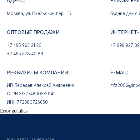
+7 495 963 21 20
+7 999 927 89 90
+7 495 678 40 89
РЕКВИЗИТЫ КОМПАНИИ:
E-MAIL:
ИП Лебедев Алексей Андреевич
mfz2006@inbox.ru
ОГРН 317774600380142
ИНН 772380726650
КАТАЛОГ ТОВАРОВ
Медали
Error get alias
Нагрудные знаки
Звёзды
Петличные эмблемы
Значки
Форменные пуговицы
Жетоны с номерами
Кокарды
Фурнитура