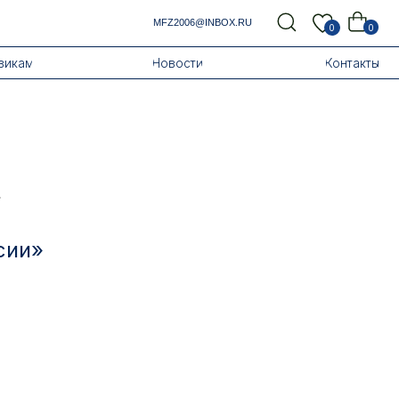
MFZ2006@INBOX.RU
0
0
Новости
Контакты
»
сии»