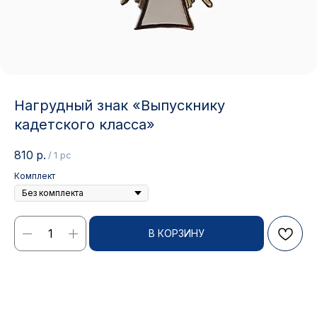
Нагрудный знак «Выпускнику
кадетского класса»
810
р.
/
1 pc
Комплект
Контакты
В КОРЗИНУ
АДРЕС:
РЕЖИМ РАБОТЫ:
Москва, ул. Гжельский пер.,
Будние дни с 9:00 до 17:00
15
ОПТОВЫЕ ПРОДАЖИ:
ИНТЕРНЕТ-МАГАЗИН: