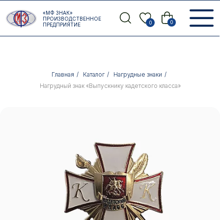
Error get alias
«МФ ЗНАК»
Назад
ПРОИЗВОДСТВЕННОЕ
0
0
ПРЕДПРИЯТИЕ
Главная
/
Каталог
/
Нагрудные знаки
/
Нагрудный знак «Выпускнику кадетского класса»