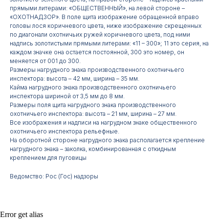
прямыми литерами: «ОБЩЕСТВЕННЫЙ», на левой стороне –
«ОХОТНАДЗОР». В поле щита изображение обращенной вправо
головы лося коричневого цвета, ниже изображение скрещенных
по диагонали охотничьих ружей коричневого цвета, под ними
надпись золотистыми прямыми литерами: «11 – 300»; 11 это серия, на
каждом значке она остается постоянной, 300 это номер, он
меняется от 001 до 300.
Размеры нагрудного знака производственного охотничьего
инспектора: высота – 42 мм, ширина – 35 мм.
Кайма нагрудного знака производственного охотничьего
инспектора шириной от 3,5 мм до 8 мм.
Контакты
Размеры поля щита нагрудного знака производственного
охотничьего инспектора: высота – 21 мм, ширина – 27 мм.
Все изображения и надписи на нагрудном знаке общественного
АДРЕС:
РЕЖИМ РАБОТЫ:
охотничьего инспектора рельефные.
Москва, ул. Гжельский пер.,
Будние дни с 9:00 до 17:00
На оборотной стороне нагрудного знака располагается крепление
15
нагрудного знака – заколка, комбинированная с откидным
креплением для пуговицы
ОПТОВЫЕ ПРОДАЖИ:
ИНТЕРНЕТ-МАГАЗИН:
Ведомство: Рос (Гос) надзоры
+7 495 963 21 20
+7 999 927 89 90
+7 495 678 40 89
РЕКВИЗИТЫ КОМПАНИИ:
Error get alias