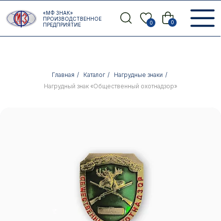
Error get alias
«МФ ЗНАК»
Назад
ПРОИЗВОДСТВЕННОЕ
0
0
ПРЕДПРИЯТИЕ
Главная
/
Каталог
/
Нагрудные знаки
/
Нагрудный знак «Общественный охотнадзор»