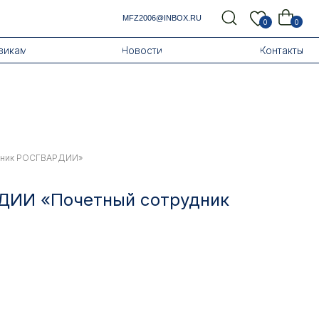
MFZ2006@INBOX.RU
0
0
Новости
Контакты
удник РОСГВАРДИИ»
ДИИ «Почетный сотрудник