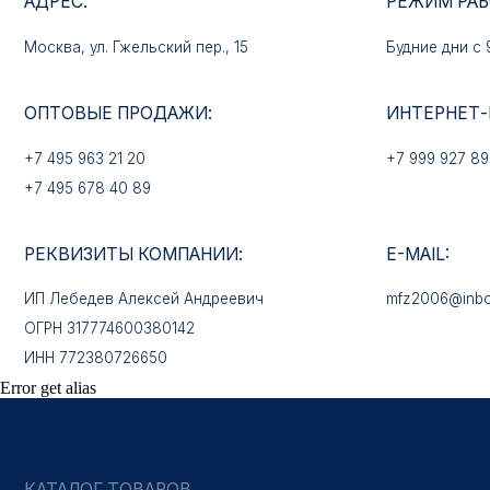
+7 495 963 21 20
+7 999 927 89 90
+7 495 678 40 89
РЕКВИЗИТЫ КОМПАНИИ:
E-MAIL:
ИП Лебедев Алексей Андреевич
mfz2006@inbox.ru
ОГРН 317774600380142
ИНН 772380726650
КАТАЛОГ ТОВАРОВ
Медали
Error get alias
Нагрудные знаки
Звёзды
Петличные эмблемы
Значки
Форменные пуговицы
Жетоны с номерами
Кокарды
Фурнитура