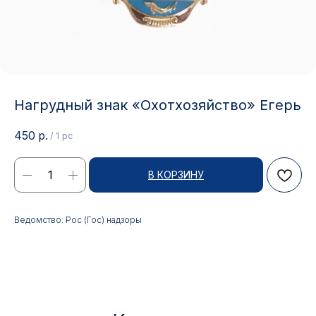
Нагрудный знак «Охотхозяйство» Егерь
450
р.
/
1 pc
В КОРЗИНУ
Контакты
Ведомство: Рос (Гос) надзоры
АДРЕС:
РЕЖИМ РАБОТЫ:
Москва, ул. Гжельский пер.,
Будние дни с 9:00 до 17:00
15
ОПТОВЫЕ ПРОДАЖИ:
ИНТЕРНЕТ-МАГАЗИН:
+7 495 963 21 20
+7 999 927 89 90