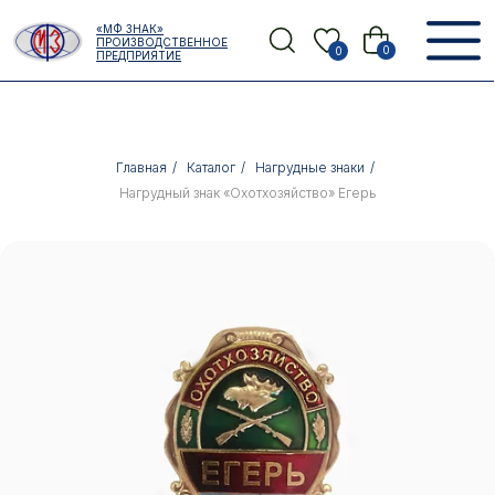
Error get alias
«МФ ЗНАК»
Назад
ПРОИЗВОДСТВЕННОЕ
0
0
ПРЕДПРИЯТИЕ
Главная
/
Каталог
/
Нагрудные знаки
/
Нагрудный знак «Охотхозяйство» Егерь