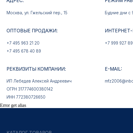
+7 495 963 21 20
+7 999 927 89 90
+7 495 678 40 89
РЕКВИЗИТЫ КОМПАНИИ:
E-MAIL:
ИП Лебедев Алексей Андреевич
mfz2006@inbox.ru
ОГРН 317774600380142
ИНН 772380726650
КАТАЛОГ ТОВАРОВ
Медали
Error get alias
Нагрудные знаки
Звёзды
Петличные эмблемы
Значки
Форменные пуговицы
Жетоны с номерами
Кокарды
Фурнитура