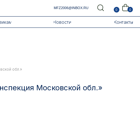
MFZ2006@INBOX.RU
0
0
Новости
Контакты
вской обл.»
нспекция Московской обл.»