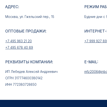
ОПТОВЫЕ ПРОДАЖИ:
ИНТЕРНЕТ-МАГАЗ
+7 495 963 21 20
+7 999 927 89 90
+7 495 678 40 89
РЕКВИЗИТЫ КОМПАНИИ:
E-MAIL:
ИП Лебедев Алексей Андреевич
mfz2006@inbox.ru
ОГРН 317774600380142
ИНН 772380726650
КАТАЛОГ ТОВАРОВ
Медали
Нагрудные знаки
Звёзды
Петличные эмблемы
Значки