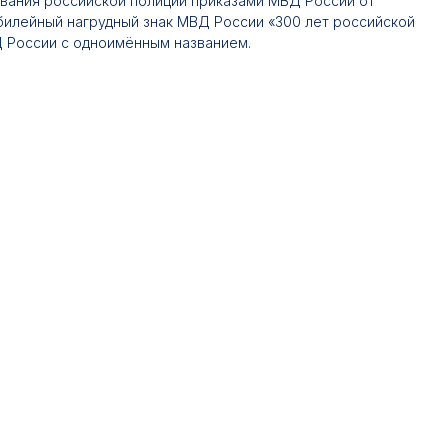
вания российской полиции приказами МВД России от
билейный нагрудный знак МВД России «300 лет российской
 России с одноимённым названием.