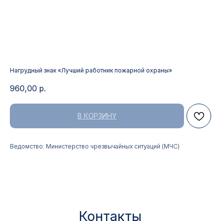
Нагрудный знак «Лучший работник пожарной охраны»
960,00
р.
В КОРЗИНУ
Контакты
Ведомство: Министерство чрезвычайных ситуаций (МЧС)
АДРЕС:
РЕЖИМ РАБОТЫ:
Москва, ул. Гжельский пер.,
Будние дни с 9:00 до 17:00
15
ОПТОВЫЕ ПРОДАЖИ:
ИНТЕРНЕТ-МАГАЗИН:
+7 495 963 21 20
+7 999 927 89 90
+7 495 678 40 89