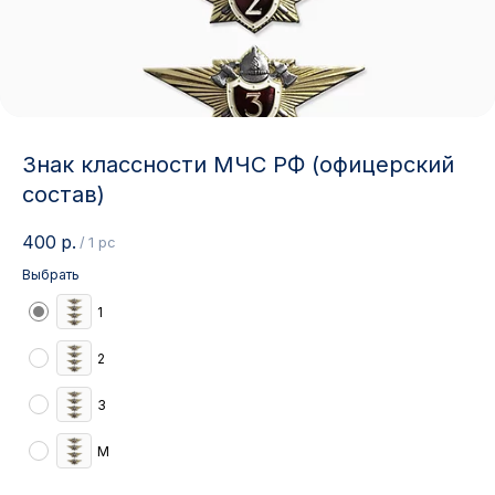
Знак классности МЧС РФ (офицерский
состав)
400
р.
/
1 pc
Выбрать
1
2
3
М