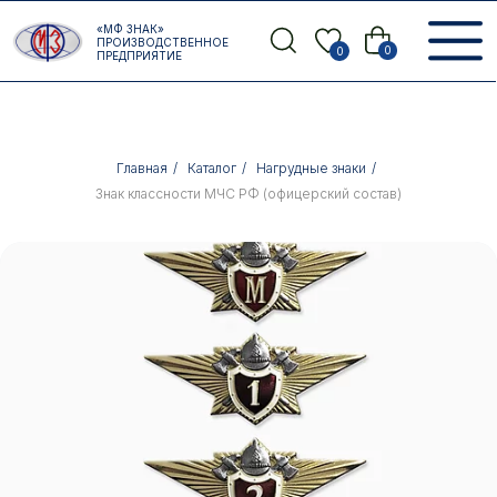
Error get alias
«МФ ЗНАК»
Назад
ПРОИЗВОДСТВЕННОЕ
0
0
ПРЕДПРИЯТИЕ
Главная
/
Каталог
/
Нагрудные знаки
/
Знак классности МЧС РФ (офицерский состав)