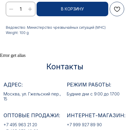
Контакты
В КОРЗИНУ
АДРЕС:
РЕЖИМ РАБОТЫ:
Москва, ул. Гжельский пер.,
Будние дни с 9:00 до 17:00
Ведомство: Министерство чрезвычайных ситуаций (МЧС)
15
Weight: 100 g
ОПТОВЫЕ ПРОДАЖИ:
ИНТЕРНЕТ-МАГАЗИН:
+7 495 963 21 20
+7 999 927 89 90
+7 495 678 40 89
Error get alias
РЕКВИЗИТЫ КОМПАНИИ:
ИП Лебедев Алексей Андреевич
ОГРН 317774600380142
ИНН 772380726650
E-MAIL:
mfz2006@inbox.ru