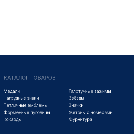
НАШИ УСЛУГИ
Медали на заказ
Удостоверения на заказ
Знаки на заказ
Упаковка на заказ
Колодки на заказ
Лазерная гравировка
ПОКУПАТЕЛЯМ
Оплата и доставка
Новости
Оптовикам
Договор оферты
© 2025 «МФ ЗНАК»
Политика конфиденциальности
Разработка сайта
Наверх