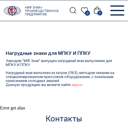
Error get alias
«МФ ЗНАК»
Назад
ПРОИЗВОДСТВЕННОЕ
0
0
ПРЕДПРИЯТИЕ
Нагрудные знаки для МПКУ И ППКУ
Заводом "МФ Знак" выпущен нагрудный знак выпускника для
МПКУ И ППКУ
Нагрудный знак выполнен из латуни (Л63), методом чеканки на
специализированном прессовом оборудовании, с локальным
нанесением холодных эмалей
Данную продукцию вы можете найти
здесь
Контакты
Error get alias
АДРЕС:
РЕЖИМ РАБОТЫ:
Москва, ул. Гжельский пер.,
Будние дни с 9:00 до 17:00
15