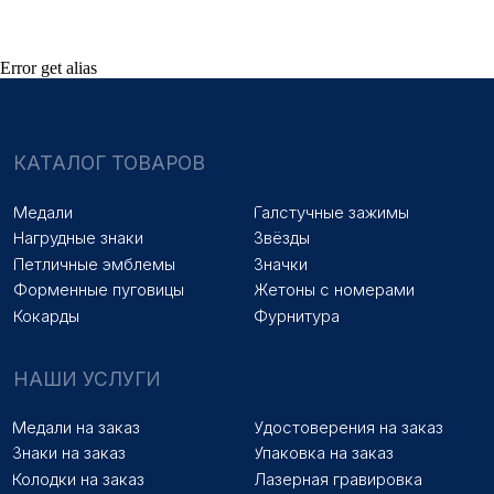
НАШИ УСЛУГИ
Медали на заказ
Удостоверения на заказ
Error get alias
Знаки на заказ
Упаковка на заказ
Колодки на заказ
Лазерная гравировка
ПОКУПАТЕЛЯМ
Оплата и доставка
Новости
Оптовикам
Договор оферты
© 2025 «МФ ЗНАК»
Политика конфиденциальности
Разработка сайта
Наверх