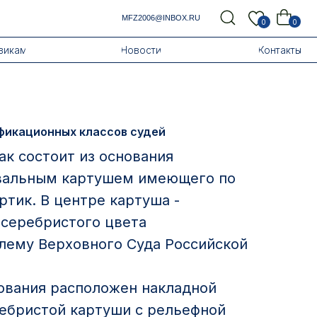
MFZ2006@INBOX.RU
0
0
Новости
Контакты
фикационных классов судей
к состоит из основания
вальным картушем имеющего по
тик. В центре картуша -
 серебристого цвета
ему Верховного Суда Российской
ования расположен накладной
ребристой картуши с рельефной