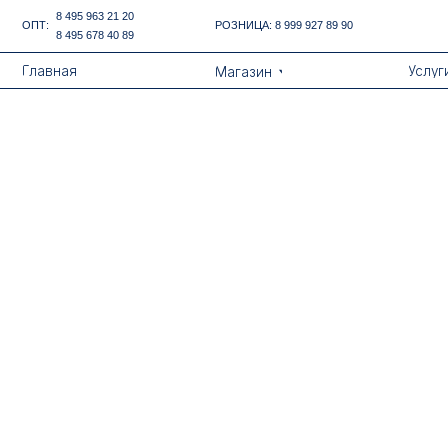
Error get alias
8 495 963 21 20
ОПТ:
РОЗНИЦА:
8 999 927 89 90
8 495 678 40 89
Назад
Главная
Услуги
Магазин