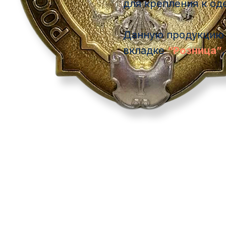
для крепления к од
Данную продукцию 
вкладке
“Розница”