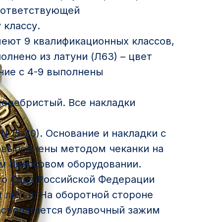
оответствующей
 классу.
меют 9 квалификационных классов,
олнено из латуни (Л63) – цвет
ние с 4-9 выполнены
 серебристый. Все накладки
Ц 15-20). Основание и накладки с
выполнены методом чеканки на
м прессовом оборудовании.
о Суда Российской Федерации
 литья. На оборотной стороне
асполагается булавочный зажим