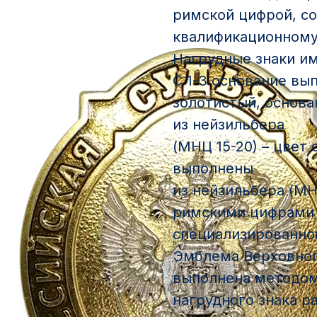
римской цифрой, с
квалификационному
Нагрудные знаки и
С 1-3 основание вып
золотистый, основа
из нейзильбера
(МНЦ 15-20) – цвет
выполнены
из нейзильбера (МН
римскими цифрами 
специализированно
Эмблема Верховног
выполнена методом
нагрудного знака р