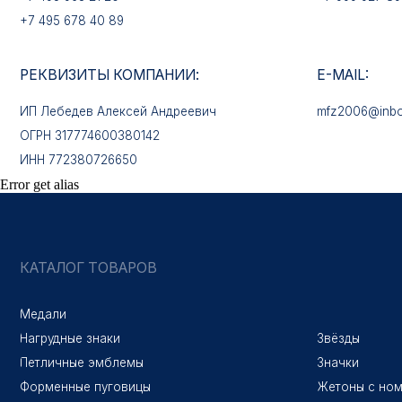
КАТАЛОГ ТОВАРОВ
Медали
Нагрудные знаки
Звёзды
Петличные эмблемы
Значки
Форменные пуговицы
Жетоны с номерами
Error get alias
Кокарды
Фурнитура
Галстучные зажимы
Политика конфиденци
© 2025 «МФ ЗНАК»