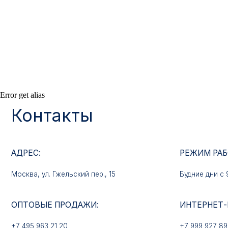
Контакты
АДРЕС:
РЕЖИМ РАБОТЫ:
Москва, ул. Гжельский пер., 15
Будние дни с 9:00 до 
Error get alias
ОПТОВЫЕ ПРОДАЖИ:
ИНТЕРНЕТ-МАГАЗ
+7 495 963 21 20
+7 999 927 89 90
+7 495 678 40 89
РЕКВИЗИТЫ КОМПАНИИ:
E-MAIL:
ИП Лебедев Алексей Андреевич
mfz2006@inbox.ru
ОГРН 317774600380142
ИНН 772380726650