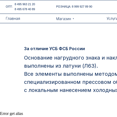
Error get alias
8 495 963 21 20
ОПТ:
РОЗНИЦА:
8 999 927 89 90
8 495 678 40 89
Назад
Главная
Услуги
Магазин
За отличие УСБ ФСБ России
Основание нагрудного знака и нак
выполнены из латуни (Л63).
Все элементы выполнены методом
специализированном прессовом о
с локальным нанесением холодны
Контакты
Error get alias