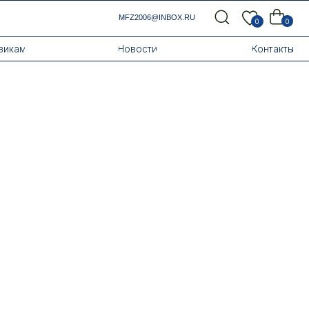
MFZ2006@INBOX.RU
0
0
Новости
Контакты