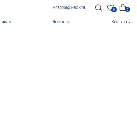
MFZ2006@INBOX.RU
0
0
Новости
Контакты