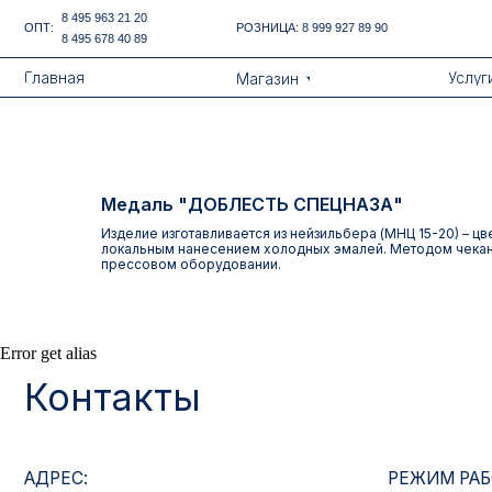
Error get alias
8 495 963 21 20
ОПТ:
РОЗНИЦА:
8 999 927 89 90
8 495 678 40 89
Назад
Главная
Услуги
Магазин
Медаль "ДОБЛЕСТЬ СПЕЦНАЗА"
Изделие изготавливается из нейзильбера (МНЦ 15-20) – ц
локальным нанесением холодных эмалей. Методом чекан
прессовом оборудовании.
Контакты
Error get alias
АДРЕС:
РЕЖИМ РАБОТЫ:
Москва, ул. Гжельский пер., 15
Будние дни с 9:00 до 