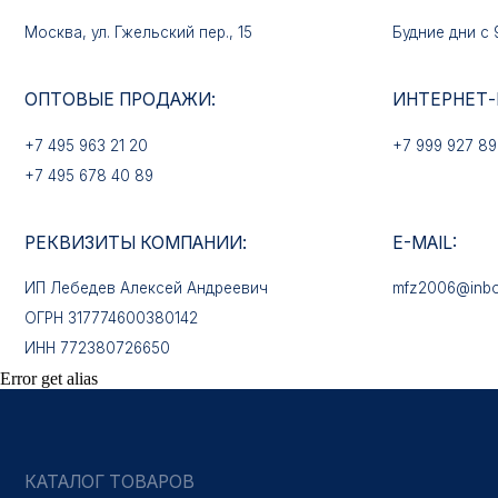
ОПТОВЫЕ ПРОДАЖИ:
ИНТЕРНЕТ-МАГАЗ
+7 495 963 21 20
+7 999 927 89 90
+7 495 678 40 89
РЕКВИЗИТЫ КОМПАНИИ:
E-MAIL:
ИП Лебедев Алексей Андреевич
mfz2006@inbox.ru
ОГРН 317774600380142
ИНН 772380726650
КАТАЛОГ ТОВАРОВ
Error get alias
Медали
Нагрудные знаки
Звёзды
Петличные эмблемы
Значки