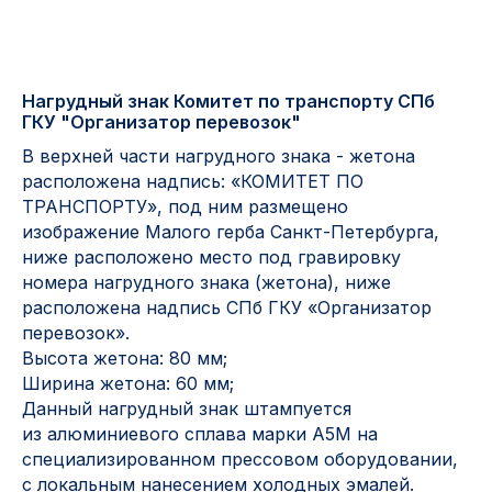
Нагрудный знак Комитет по транспорту СПб
ГКУ "Организатор перевозок"
В верхней части нагрудного знака - жетона
расположена надпись: «КОМИТЕТ ПО
Контакты
ТРАНСПОРТУ», под ним размещено
изображение Малого герба Санкт-Петербурга,
ниже расположено место под гравировку
АДРЕС:
РЕЖИМ РАБОТЫ:
номера нагрудного знака (жетона), ниже
Москва, ул. Гжельский пер.,
Будние дни с 9:00 до 17:00
расположена надпись СПб ГКУ «Организатор
15
перевозок».
Высота жетона: 80 мм;
ОПТОВЫЕ ПРОДАЖИ:
ИНТЕРНЕТ-МАГАЗИН:
Ширина жетона: 60 мм;
+7 495 963 21 20
+7 999 927 89 90
Данный нагрудный знак штампуется
+7 495 678 40 89
из алюминиевого сплава марки А5М на
РЕКВИЗИТЫ КОМПАНИИ:
специализированном прессовом оборудовании,
с локальным нанесением холодных эмалей.
ИП Лебедев Алексей Андреевич