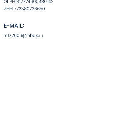
КАТАЛОГ ТОВАРОВ
Медали
Галстучные зажимы
Нагрудные знаки
Звёзды
Петличные эмблемы
Значки
Форменные пуговицы
Жетоны с номерами
Кокарды
Фурнитура
НАШИ УСЛУГИ
Медали на заказ
Удостоверения на заказ
Знаки на заказ
Упаковка на заказ
Колодки на заказ
Лазерная гравировка
ПОКУПАТЕЛЯМ