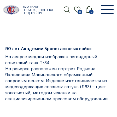
Error get alias
«МФ ЗНАК»
Назад
ПРОИЗВОДСТВЕННОЕ
0
0
ПРЕДПРИЯТИЕ
90 лет Академии Бронетанковых войск
На аверсе медали изображен легендарный
советский танк Т-34.
На реверсе расположен портрет Родиона
Яковлевича Малиновского обрамленный
лавровым венком. Изделие изготавливается из
медесодержащих сплавов: латунь (Л63) – цвет
золотистый, методом чеканки на
специализированном прессовом оборудовании.
Контакты