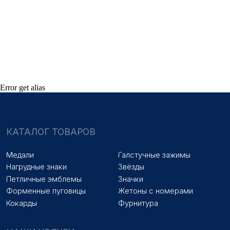
Петличные эмблемы
Значки
Форменные пуговицы
Жетоны с номерами
Кокарды
Фурнитура
НАШИ УСЛУГИ
Медали на заказ
Удостоверения на заказ
Знаки на заказ
Упаковка на заказ
Error get alias
Колодки на заказ
Лазерная гравировка
ПОКУПАТЕЛЯМ
Оплата и доставка
Новости
Оптовикам
Договор оферты
© 2025 «МФ ЗНАК»
Политика конфиденциальности
Разработка сайта
Наверх