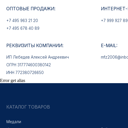
РЕКВИЗИТЫ КОМПАНИИ:
E-MAIL:
ИП Лебедев Алексей Андреевич
mfz2006@inbox.ru
ОГРН 317774600380142
ИНН 772380726650
КАТАЛОГ ТОВАРОВ
Error get alias
Медали
Нагрудные знаки
Звёзды
Петличные эмблемы
Значки
Форменные пуговицы
Жетоны с номерами
Кокарды
Фурнитура
Галстучные зажимы