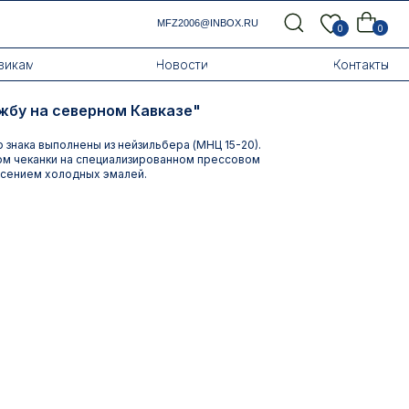
MFZ2006@INBOX.RU
0
0
Новости
Контакты
жбу на северном Кавказе"
 знака выполнены из нейзильбера (МНЦ 15-20).
м чеканки на специализированном прессовом
есением холодных эмалей.