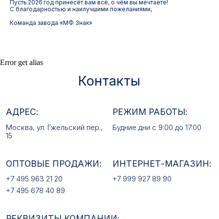
Пусть 2026 год принесёт вам всё, о чём вы мечтаете!
РЕКВИЗИТЫ КОМПАНИИ:
С благодарностью и наилучшими пожеланиями,
ИП Лебедев Алексей Андреевич
Команда завода «МФ Знак»
ОГРН 317774600380142
ИНН 772380726650
E-MAIL:
Error get alias
mfz2006@inbox.ru