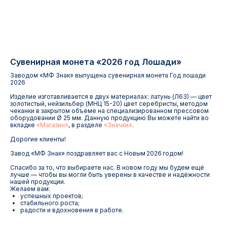
Сувенирная монета «2026 год Лошади»
Заводом «МФ Знак» выпущена сувенирная монета Год лошади
2026
Изделие изготавливается в двух материалах: латунь (Л63) — цвет
золотистый, нейзильбер (МНЦ 15-20) цвет серебристы, методом
чеканки в закрытом объеме на специализированном прессовом
Контакты
оборудовании Ø 25 мм. Данную продукцию Вы можете найти во
вкладке
«Магазин»
, в разделе
«Значки»
.
Дорогие клиенты!
АДРЕС:
РЕЖИМ РАБОТЫ:
Завод «МФ Знак» поздравляет вас с Новым 2026 годом!
Москва, ул. Гжельский пер.,
Будние дни с 9:00 до 17:00
15
Спасибо за то, что выбираете нас. В новом году мы будем ещё
лучше — чтобы вы могли быть уверены в качестве и надёжности
нашей продукции.
ОПТОВЫЕ ПРОДАЖИ:
ИНТЕРНЕТ-МАГАЗИН:
Желаем вам:
успешных проектов;
+7 495 963 21 20
+7 999 927 89 90
стабильного роста;
+7 495 678 40 89
радости и вдохновения в работе.