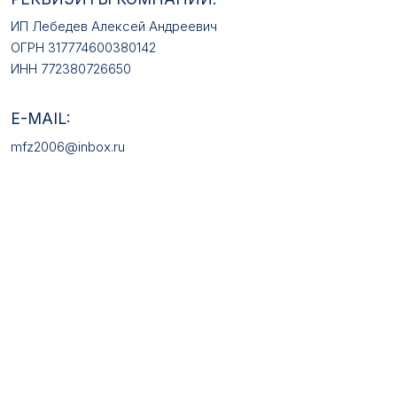
КАТАЛОГ ТОВАРОВ
Медали
Галстучные зажимы
Нагрудные знаки
Звёзды
Петличные эмблемы
Значки
Форменные пуговицы
Жетоны с номерами
Кокарды
Фурнитура
НАШИ УСЛУГИ
Медали на заказ
Удостоверения на заказ
Знаки на заказ
Упаковка на заказ
Колодки на заказ
Лазерная гравировка